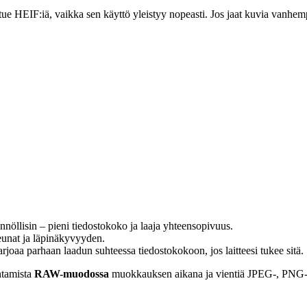
ä tue HEIF:iä, vaikka sen käyttö yleistyy nopeasti. Jos jaat kuvia vanh
öllisin – pieni tiedostokoko ja laaja yhteensopivuus.
eunat ja läpinäkyvyyden.
joaa parhaan laadun suhteessa tiedostokokoon, jos laitteesi tukee sitä.
entamista
RAW-muodossa
muokkauksen aikana ja vientiä JPEG-, PNG- t