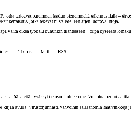
, jotka tarjoavat paremman laadun pienemmällä tallennustilalla – tärke
inkertaisuus, jotka tekevät niistä edelleen arjen luottovalintoja.
a valita oikea työkalu kuhunkin tilanteeseen – olipa kyseessä lomakuv
terest
TikTok
Mail
RSS
aa sisältöä ja että hyväksyt tietosuojaohjeemme. Voit aina peruuttaa til
n e-kirjan avulla. Virustorjunnasta vahvoihin salasanoihin saat vinkkejä j