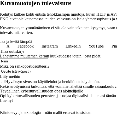
Kuvamuotojen tulevaisuus
Kehitys kulkee kohti entistä tehokkaampia muotoja, kuten HEIF ja AVIF
PNG eivät ole katoamassa: niiden vahvuus on laaja yhteensopivuus ja yks
Kuvamuotojen ymmärtäminen ei siis ole vain tekninen kysymys, vaan tap
tulevaisuutta varten.
Jaa ja levitä lämpöä
X
Facebook
Instagram
LinkedIn
YouTube
Pin
Tilaa uutiskirje
Lähetämme muutaman kerran kuukaudessa jotain, josta pidät.
Mikä on sähköpostiosoitteesi?
Liity meihin
Hyväksyn sivuston käyttöehdot ja henkilötietokäytännön.
Rekisteröitymisesi tarkoittaa, että voimme lähettää sinulle asiaankuuluv
Täydellinen kyberturvallisuuden opas aloittelijoille
Opi kyberturvallisuuden perusteet ja suojaa digitaalisia laitteitasi tämä
Lue nyt
Kiintolevyt ja teknologia – näin mallit eroavat toisistaan