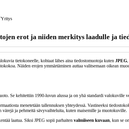
T
Yritys
 erot ja niiden merkitys laadulle ja tied
valokuvia tietokoneelle, kohtaat lähes aina tiedostomuotoja kuten
JPEG
dostokokoa. Näiden erojen ymmärtäminen auttaa valitsemaan oikean muodon
o. Se kehitettiin 1990-luvun alussa ja on yhä standardi valokuville ve
nformaatiosta menetetään tallennuksen yhteydessä. Vastineeksi tiedostok
 värejä ja pehmeitä sävyvaihteluita, kuten maisemille ja muotokuville.
entää laatua. Siksi JPEG sopii parhaiten
valmiiseen kuvaan
, kun se on