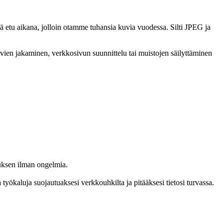
ä etu aikana, jolloin otamme tuhansia kuvia vuodessa. Silti JPEG ja
ien jakaminen, verkkosivun suunnittelu tai muistojen säilyttäminen
auksen ilman ongelmia.
a työkaluja suojautuaksesi verkkouhkilta ja pitääksesi tietosi turvassa.