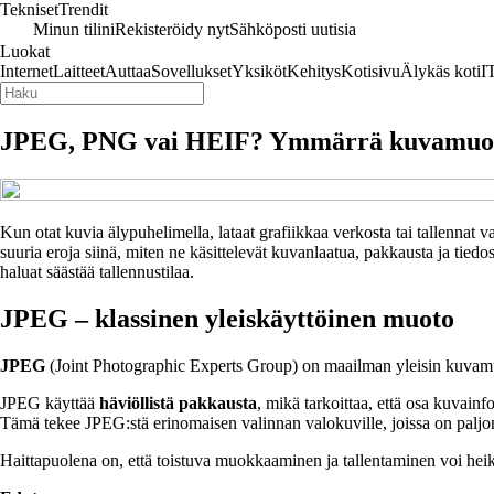
Tekniset
Trendit
Minun tilini
Rekisteröidy nyt
Sähköposti uutisia
Luokat
Internet
Laitteet
Auttaa
Sovellukset
Yksiköt
Kehitys
Kotisivu
Älykäs koti
I
JPEG, PNG vai HEIF? Ymmärrä kuvamuotojen
Kun otat kuvia älypuhelimella, lataat grafiikkaa verkosta tai tallennat 
suuria eroja siinä, miten ne käsittelevät kuvanlaatua, pakkausta ja tie
haluat säästää tallennustilaa.
JPEG – klassinen yleiskäyttöinen muoto
JPEG
(Joint Photographic Experts Group) on maailman yleisin kuvamuot
JPEG käyttää
häviöllistä pakkausta
, mikä tarkoittaa, että osa kuvai
Tämä tekee JPEG:stä erinomaisen valinnan valokuville, joissa on paljon
Haittapuolena on, että toistuva muokkaaminen ja tallentaminen voi heik