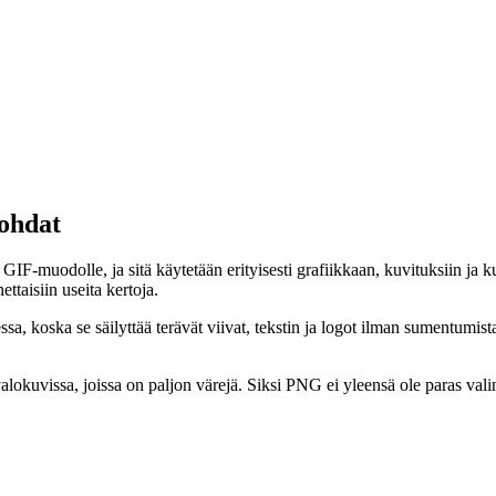
kohdat
IF-muodolle, ja sitä käytetään erityisesti grafiikkaan, kuvituksiin ja 
ettaisiin useita kertoja.
a, koska se säilyttää terävät viivat, tekstin ja logot ilman sumentumist
valokuvissa, joissa on paljon värejä. Siksi PNG ei yleensä ole paras valin