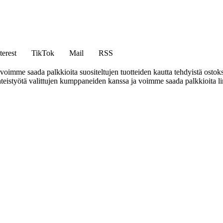
terest
TikTok
Mail
RSS
mme saada palkkioita suositeltujen tuotteiden kautta tehdyistä ostoks
eistyötä valittujen kumppaneiden kanssa ja voimme saada palkkioita link