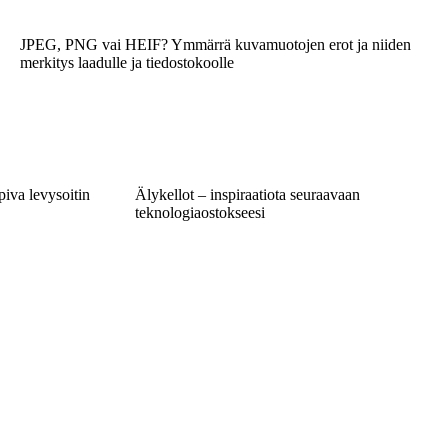
JPEG, PNG vai HEIF? Ymmärrä kuvamuotojen erot ja niiden
merkitys laadulle ja tiedostokoolle
piva levysoitin
Älykellot – inspiraatiota seuraavaan
teknologiaostokseesi