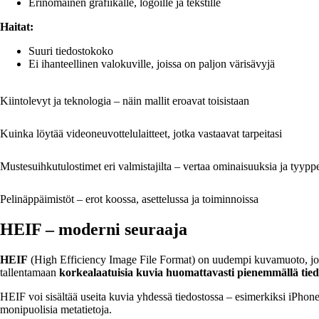
Erinomainen grafiikalle, logoille ja tekstille
Haitat:
Suuri tiedostokoko
Ei ihanteellinen valokuville, joissa on paljon värisävyjä
Kiintolevyt ja teknologia – näin mallit eroavat toisistaan
Kuinka löytää videoneuvottelulaitteet, jotka vastaavat tarpeitasi
Mustesuihkutulostimet eri valmistajilta – vertaa ominaisuuksia ja tyypp
Pelinäppäimistöt – erot koossa, asettelussa ja toiminnoissa
HEIF – moderni seuraaja
HEIF
(High Efficiency Image File Format) on uudempi kuvamuoto, jota
tallentamaan
korkealaatuisia kuvia huomattavasti pienemmällä tied
HEIF voi sisältää useita kuvia yhdessä tiedostossa – esimerkiksi iPhon
monipuolisia metatietoja.