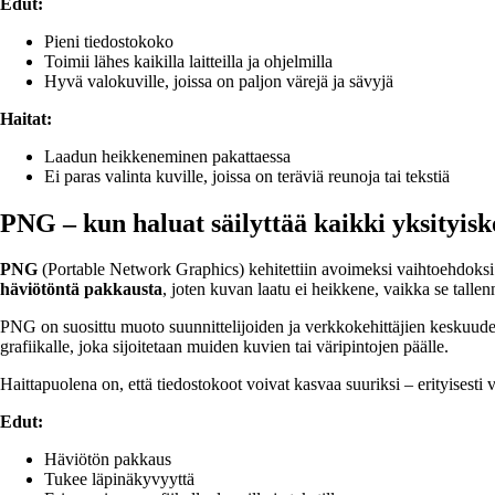
Edut:
Pieni tiedostokoko
Toimii lähes kaikilla laitteilla ja ohjelmilla
Hyvä valokuville, joissa on paljon värejä ja sävyjä
Haitat:
Laadun heikkeneminen pakattaessa
Ei paras valinta kuville, joissa on teräviä reunoja tai tekstiä
PNG – kun haluat säilyttää kaikki yksityis
PNG
(Portable Network Graphics) kehitettiin avoimeksi vaihtoehdoksi G
häviötöntä pakkausta
, joten kuvan laatu ei heikkene, vaikka se tallenn
PNG on suosittu muoto suunnittelijoiden ja verkkokehittäjien keskuudess
grafiikalle, joka sijoitetaan muiden kuvien tai väripintojen päälle.
Haittapuolena on, että tiedostokoot voivat kasvaa suuriksi – erityisesti 
Edut:
Häviötön pakkaus
Tukee läpinäkyvyyttä