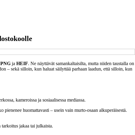
ostokoolle
,
PNG
ja
HEIF
. Ne näyttävät samankaltaisilta, mutta niiden taustalla on
 – sekä silloin, kun haluat säilyttää parhaan laadun, että silloin, kun
rkossa, kameroissa ja sosiaalisessa mediassa.
oko pienenee huomattavasti – usein vain murto-osaan alkuperäisestä.
 tarkoitus jakaa tai julkaista.