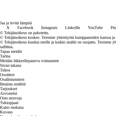
Jaa ja levitä lämpöä
X
Facebook
Instagram
LinkedIn
YouTube
Pin
© Tekijänoikeus on pakotettu.
© Tekijänoikeus koskee. Teemme yhteistyötä kumppaneiden kanssa ja voi
© Tekijänoikeus kuuluu meille ja kaikki sisältö on suojattu. Teemme yht
sallittua.
Tapaa meidät
Tarina
Meidän liikkeellepaneva voimamme
Sivun takana
Tukea
Osoitteet
Osallistuminen
Ilmaista sisältöä
Tarjoukset
Arvostelut
Osto neuvoja
Tukioppaat
Katso mukana
Kuvaus