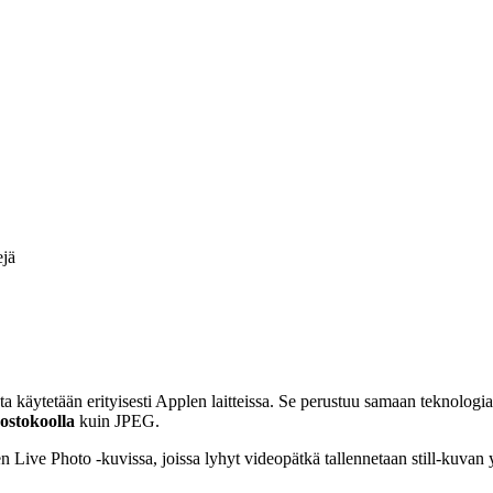
ejä
 käytetään erityisesti Applen laitteissa. Se perustuu samaan teknolog
ostokoolla
kuin JPEG.
en Live Photo -kuvissa, joissa lyhyt videopätkä tallennetaan still-kuva