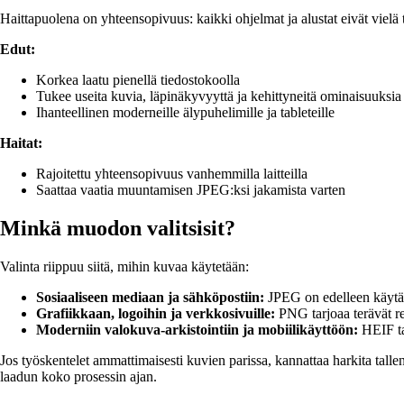
Haittapuolena on yhteensopivuus: kaikki ohjelmat ja alustat eivät viel
Edut:
Korkea laatu pienellä tiedostokoolla
Tukee useita kuvia, läpinäkyvyyttä ja kehittyneitä ominaisuuksia
Ihanteellinen moderneille älypuhelimille ja tableteille
Haitat:
Rajoitettu yhteensopivuus vanhemmilla laitteilla
Saattaa vaatia muuntamisen JPEG:ksi jakamista varten
Minkä muodon valitsisit?
Valinta riippuu siitä, mihin kuvaa käytetään:
Sosiaaliseen mediaan ja sähköpostiin:
JPEG on edelleen käytänn
Grafiikkaan, logoihin ja verkkosivuille:
PNG tarjoaa terävät r
Moderniin valokuva-arkistointiin ja mobiilikäyttöön:
HEIF tar
Jos työskentelet ammattimaisesti kuvien parissa, kannattaa harkita tall
laadun koko prosessin ajan.