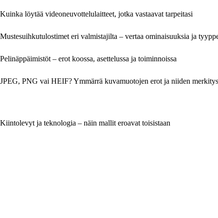
Kuinka löytää videoneuvottelulaitteet, jotka vastaavat tarpeitasi
Mustesuihkutulostimet eri valmistajilta – vertaa ominaisuuksia ja tyypp
Pelinäppäimistöt – erot koossa, asettelussa ja toiminnoissa
JPEG, PNG vai HEIF? Ymmärrä kuvamuotojen erot ja niiden merkitys l
Kiintolevyt ja teknologia – näin mallit eroavat toisistaan