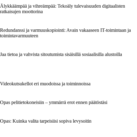
Älykkäämpää ja vihreämpää: Tekoäly tulevaisuuden digitaalisten
ratkaisujen moottorina
Redundanssi ja varmuuskopiointi: Avain vakaaseen IT-toimintaan ja
toimintavarmuuteen
Jaa tietoa ja vahvista sitoutumista sisäisillä sosiaalisilla alustoilla
Videokutsukellot eri muodoissa ja toiminnoissa
Opas pelitietokoneisiin – ymmärrä erot ennen päätöstäsi
Opas: Kuinka valita tarpeisiisi sopiva levysoitin