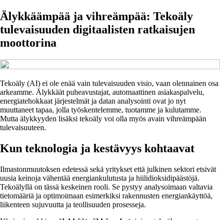
Älykkäämpää ja vihreämpää: Tekoäly
tulevaisuuden digitaalisten ratkaisujen
moottorina
Tekoäly (AI) ei ole enää vain tulevaisuuden visio, vaan olennainen osa
arkeamme. Älykkäät puheavustajat, automaattinen asiakaspalvelu,
energiatehokkaat järjestelmät ja datan analysointi ovat jo nyt
muuttaneet tapaa, jolla työskentelemme, tuotamme ja kulutamme.
Mutta älykkyyden lisäksi tekoäly voi olla myös avain vihreämpään
tulevaisuuteen.
Kun teknologia ja kestävyys kohtaavat
Ilmastonmuutoksen edetessä sekä yritykset että julkinen sektori etsivät
uusia keinoja vähentää energiankulutusta ja hiilidioksidipäästöjä.
Tekoälyllä on tässä keskeinen rooli. Se pystyy analysoimaan valtavia
tietomääriä ja optimoimaan esimerkiksi rakennusten energiankäyttöä,
liikenteen sujuvuutta ja teollisuuden prosesseja.