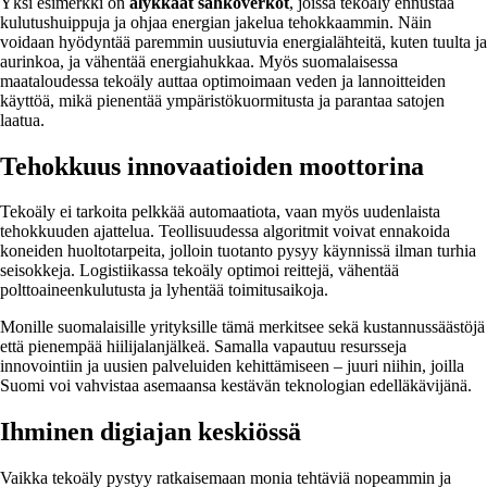
Yksi esimerkki on
älykkäät sähköverkot
, joissa tekoäly ennustaa
kulutushuippuja ja ohjaa energian jakelua tehokkaammin. Näin
voidaan hyödyntää paremmin uusiutuvia energialähteitä, kuten tuulta ja
aurinkoa, ja vähentää energiahukkaa. Myös suomalaisessa
maataloudessa tekoäly auttaa optimoimaan veden ja lannoitteiden
käyttöä, mikä pienentää ympäristökuormitusta ja parantaa satojen
laatua.
Tehokkuus innovaatioiden moottorina
Tekoäly ei tarkoita pelkkää automaatiota, vaan myös uudenlaista
tehokkuuden ajattelua. Teollisuudessa algoritmit voivat ennakoida
koneiden huoltotarpeita, jolloin tuotanto pysyy käynnissä ilman turhia
seisokkeja. Logistiikassa tekoäly optimoi reittejä, vähentää
polttoaineenkulutusta ja lyhentää toimitusaikoja.
Monille suomalaisille yrityksille tämä merkitsee sekä kustannussäästöjä
että pienempää hiilijalanjälkeä. Samalla vapautuu resursseja
innovointiin ja uusien palveluiden kehittämiseen – juuri niihin, joilla
Suomi voi vahvistaa asemaansa kestävän teknologian edelläkävijänä.
Ihminen digiajan keskiössä
Vaikka tekoäly pystyy ratkaisemaan monia tehtäviä nopeammin ja