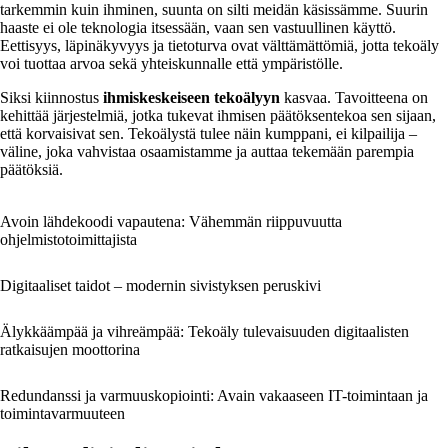
tarkemmin kuin ihminen, suunta on silti meidän käsissämme. Suurin
haaste ei ole teknologia itsessään, vaan sen vastuullinen käyttö.
Eettisyys, läpinäkyvyys ja tietoturva ovat välttämättömiä, jotta tekoäly
voi tuottaa arvoa sekä yhteiskunnalle että ympäristölle.
Siksi kiinnostus
ihmiskeskeiseen tekoälyyn
kasvaa. Tavoitteena on
kehittää järjestelmiä, jotka tukevat ihmisen päätöksentekoa sen sijaan,
että korvaisivat sen. Tekoälystä tulee näin kumppani, ei kilpailija –
väline, joka vahvistaa osaamistamme ja auttaa tekemään parempia
päätöksiä.
Avoin lähdekoodi vapautena: Vähemmän riippuvuutta
ohjelmistotoimittajista
Digitaaliset taidot – modernin sivistyksen peruskivi
Älykkäämpää ja vihreämpää: Tekoäly tulevaisuuden digitaalisten
ratkaisujen moottorina
Redundanssi ja varmuuskopiointi: Avain vakaaseen IT-toimintaan ja
toimintavarmuuteen