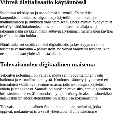
Vihreä digitalisaatio käytännössä
Suomessa tekoäly on jo osa vihreää siirtymää. Esimerkiksi
kaupunkisuunnittelussa algoritmeja käytetään liikennevirtojen
mallintamiseen ja ruuhkien vähentämiseen. Energiayhtiöt hyödyntävät
tekoälyä sähkönkulutuksen tasapainottamiseen reaaliajassa, ja
rakennusalalla älykkäät mallit auttavat arvioimaan materiaalien käyttöä
ja vähentämään hukkaa.
Nämä ratkaisut osoittavat, että digitalisaatio ja kestävyys eivät ole
toistensa vastakohtia – päinvastoin, ne voivat vahvistaa toisiaan, kun
ne suunnitellaan yhdessä alusta alkaen.
Tulevaisuuden digitaalinen maisema
Tekoälyn potentiaali on valtava, mutta sen hyödyntäminen vaatii
harkittua ja vastuullista kehitystä. Koulutus, sääntely ja yhteistyö eri
toimialojen välillä ovat avainasemassa, jotta teknologiaa käytetään
oikein ja tehokkaasti. Samalla on huolehdittava siitä, ettei digitaalinen
infrastruktuuri itsessään muodostu ympäristöongelmaksi – esimerkiksi
datakeskusten energiatehokkuus on tärkeä osa kokonaisuutta.
Tulevaisuuden digitaalinen Suomi rakentuu järjestelmistä, jotka
oppivat, mukautuvat ja tekevät yhteistyötä. Kun yhdistämme