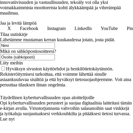
innovatiivisuuden ja vastuullisuuden, tekoäly voi olla yksi
voimakkaimmista moottoreista kohti älykkäämpää ja vihreämpää
maailmaa.
Jaa ja levitä lämpöä
X
Facebook
Instagram
LinkedIn
YouTube
Pin
Tilaa uutiskirje
Lähetämme muutaman kerran kuukaudessa jotain, josta pidät.
Mikä on sähköpostiosoitteesi?
Liity meihin
Hyväksyn sivuston käyttöehdot ja henkilötietokäytännön.
Rekisteröitymisesi tarkoittaa, että voimme lähettää sinulle
asiaankuuluvaa sisältöä ja että hyväksyt tietosuojaohjeemme. Voit aina
peruuttaa tilauksen ilman ongelmia.
Täydellinen kyberturvallisuuden opas aloittelijoille
Opi kyberturvallisuuden perusteet ja suojaa digitaalisia laitteitasi tämän
e-kirjan avulla. Virustorjunnasta vahvoihin salasanoihin saat vinkkejä
ja työkaluja suojautuaksesi verkkouhkilta ja pitääksesi tietosi turvassa.
Lue nyt