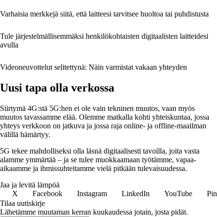
Varhaisia merkkejä siitä, että laitteesi tarvitsee huoltoa tai puhdistusta
Tule järjestelmällisemmäksi henkilökohtaisten digitaalisten laitteidesi
avulla
Videoneuvottelut selitettynä: Näin varmistat vakaan yhteyden
Uusi tapa olla verkossa
Siirtymä 4G:stä 5G:hen ei ole vain tekninen muutos, vaan myös
muutos tavassamme elää. Olemme matkalla kohti yhteiskuntaa, jossa
yhteys verkkoon on jatkuva ja jossa raja online- ja offline-maailman
välillä hämärtyy.
5G tekee mahdolliseksi olla läsnä digitaalisesti tavoilla, joita vasta
alamme ymmärtää – ja se tulee muokkaamaan työtämme, vapaa-
aikaamme ja ihmissuhteitamme vielä pitkään tulevaisuudessa.
Jaa ja levitä lämpöä
X
Facebook
Instagram
LinkedIn
YouTube
Pin
Tilaa uutiskirje
Lähetämme muutaman kerran kuukaudessa jotain, josta pidät.