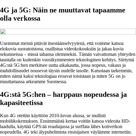
4G ja 5G: Näin ne muuttavat tapaamme
olla verkossa
Useimmat meistä pitävät itsestäänselvyytenä, että voimme katsoa
elokuvia suoratoistona, osallistua videokokouksiin ja jakaa kuvia
sekunneissa – missä tahansa olemmekin. Tämän vaivattoman yhteyden
taustalla on kuitenkin vuosikymmenten teknologinen kehitys. Siirtymä
4G:stä 5G:hen merkitsee uutta aikakautta, jossa nopeus, vakaus ja
mahdollisuudet nousevat täysin uudelle tasolle. Katsotaan tarkemmin,
miten nämä kaksi teknologiaa eroavat toisistaan ja miten 5G on jo
muuttamassa arkeamme Suomessa.
4G:stä 5G:hen – harppaus nopeudessa ja
kapasiteetissa
Kun 4G otettiin käyttöön 2010-luvun alussa, se mullisti
mobiilikokemuksen. Ensimmäistä kertaa voitiin katsoa videoita HD-
laadulla, käyttää GPS:ää reaaliajassa ja surffata lähes kotiverkon
nopeudella. 4G teki älypuhelimista ensisijaisen väylämme internetiin.