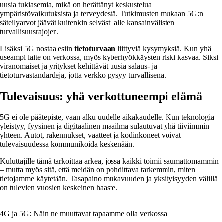
uusia tukiasemia, mikä on herättänyt keskustelua
ympäristövaikutuksista ja terveydestä. Tutkimusten mukaan 5G:n
säteilyarvot jäävät kuitenkin selvästi alle kansainvälisten
turvallisuusrajojen.
Lisäksi 5G nostaa esiin
tietoturvaan
liittyviä kysymyksiä. Kun yhä
useampi laite on verkossa, myös kyberhyökkäysten riski kasvaa. Siksi
viranomaiset ja yritykset kehittävät uusia salaus- ja
tietoturvastandardeja, jotta verkko pysyy turvallisena.
Tulevaisuus: yhä verkottuneempi elämä
5G ei ole päätepiste, vaan alku uudelle aikakaudelle. Kun teknologia
yleistyy, fyysinen ja digitaalinen maailma sulautuvat yhä tiiviimmin
yhteen. Autot, rakennukset, vaatteet ja kodinkoneet voivat
tulevaisuudessa kommunikoida keskenään.
Kuluttajille tämä tarkoittaa arkea, jossa kaikki toimii saumattomammin
– mutta myös sitä, että meidän on pohdittava tarkemmin, miten
tietojamme käytetään. Tasapaino mukavuuden ja yksityisyyden välillä
on tulevien vuosien keskeinen haaste.
4G ja 5G: Näin ne muuttavat tapaamme olla verkossa