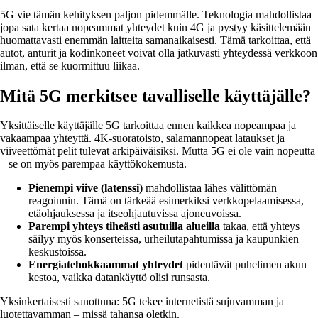
5G vie tämän kehityksen paljon pidemmälle. Teknologia mahdollistaa
jopa sata kertaa nopeammat yhteydet kuin 4G ja pystyy käsittelemään
huomattavasti enemmän laitteita samanaikaisesti. Tämä tarkoittaa, että
autot, anturit ja kodinkoneet voivat olla jatkuvasti yhteydessä verkkoon
ilman, että se kuormittuu liikaa.
Mitä 5G merkitsee tavalliselle käyttäjälle?
Yksittäiselle käyttäjälle 5G tarkoittaa ennen kaikkea nopeampaa ja
vakaampaa yhteyttä. 4K-suoratoisto, salamannopeat lataukset ja
viiveettömät pelit tulevat arkipäiväisiksi. Mutta 5G ei ole vain nopeutta
– se on myös parempaa käyttökokemusta.
Pienempi viive (latenssi)
mahdollistaa lähes välittömän
reagoinnin. Tämä on tärkeää esimerkiksi verkkopelaamisessa,
etäohjauksessa ja itseohjautuvissa ajoneuvoissa.
Parempi yhteys tiheästi asutuilla alueilla
takaa, että yhteys
säilyy myös konserteissa, urheilutapahtumissa ja kaupunkien
keskustoissa.
Energiatehokkaammat yhteydet
pidentävät puhelimen akun
kestoa, vaikka datankäyttö olisi runsasta.
Yksinkertaisesti sanottuna: 5G tekee internetistä sujuvamman ja
luotettavamman – missä tahansa oletkin.