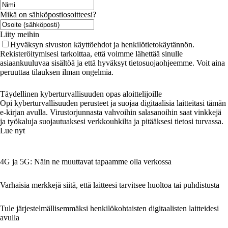
Mikä on sähköpostiosoitteesi?
Liity meihin
Hyväksyn sivuston käyttöehdot ja henkilötietokäytännön.
Rekisteröitymisesi tarkoittaa, että voimme lähettää sinulle
asiaankuuluvaa sisältöä ja että hyväksyt tietosuojaohjeemme. Voit aina
peruuttaa tilauksen ilman ongelmia.
Täydellinen kyberturvallisuuden opas aloittelijoille
Opi kyberturvallisuuden perusteet ja suojaa digitaalisia laitteitasi tämän
e-kirjan avulla. Virustorjunnasta vahvoihin salasanoihin saat vinkkejä
ja työkaluja suojautuaksesi verkkouhkilta ja pitääksesi tietosi turvassa.
Lue nyt
4G ja 5G: Näin ne muuttavat tapaamme olla verkossa
Varhaisia merkkejä siitä, että laitteesi tarvitsee huoltoa tai puhdistusta
Tule järjestelmällisemmäksi henkilökohtaisten digitaalisten laitteidesi
avulla