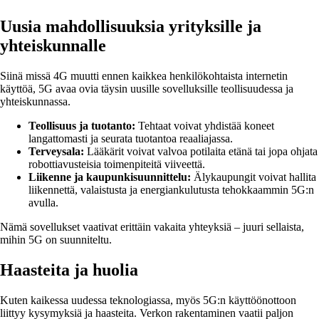
Uusia mahdollisuuksia yrityksille ja
yhteiskunnalle
Siinä missä 4G muutti ennen kaikkea henkilökohtaista internetin
käyttöä, 5G avaa ovia täysin uusille sovelluksille teollisuudessa ja
yhteiskunnassa.
Teollisuus ja tuotanto:
Tehtaat voivat yhdistää koneet
langattomasti ja seurata tuotantoa reaaliajassa.
Terveysala:
Lääkärit voivat valvoa potilaita etänä tai jopa ohjata
robottiavusteisia toimenpiteitä viiveettä.
Liikenne ja kaupunkisuunnittelu:
Älykaupungit voivat hallita
liikennettä, valaistusta ja energiankulutusta tehokkaammin 5G:n
avulla.
Nämä sovellukset vaativat erittäin vakaita yhteyksiä – juuri sellaista,
mihin 5G on suunniteltu.
Haasteita ja huolia
Kuten kaikessa uudessa teknologiassa, myös 5G:n käyttöönottoon
liittyy kysymyksiä ja haasteita. Verkon rakentaminen vaatii paljon